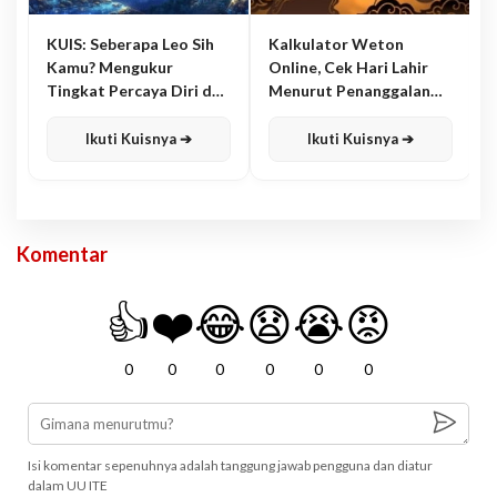
KUIS: Seberapa Leo Sih
Kalkulator Weton
Kamu? Mengukur
Online, Cek Hari Lahir
Tingkat Percaya Diri dan
Menurut Penanggalan
Karisma
Jawa
Ikuti Kuisnya ➔
Ikuti Kuisnya ➔
Komentar
👍
❤️
😂
😧
😭
😡
0
0
0
0
0
0
Isi komentar sepenuhnya adalah tanggung jawab pengguna dan diatur
dalam UU ITE