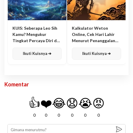
KUIS: Seberapa Leo Sih
Kalkulator Weton
Kamu? Mengukur
Online, Cek Hari Lahir
Tingkat Percaya Diri dan
Menurut Penanggalan
Karisma
Jawa
Ikuti Kuisnya ➔
Ikuti Kuisnya ➔
Komentar
👍
❤️
😂
😧
😭
😡
0
0
0
0
0
0