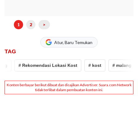
1
2
>
Atur, Baru Temukan
TAG
ng
# Rekomendasi Lokasi Kost
# kost
# malang