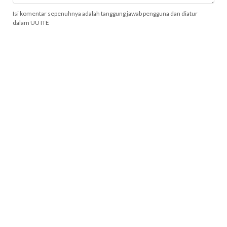
Isi komentar sepenuhnya adalah tanggung jawab pengguna dan diatur
dalam UU ITE