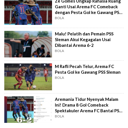
Ze Gomes Ungkap Rahasia Ruang
Ganti Usai Arema FC Comeback
dengan Pesta Gol ke Gawang PSS
Sleman
BOLA
Malu! Pelatih dan Pemain PSS
Sleman Akui Kegagalan Usai
Dibantai Arema 6-2
BOLA
M Rafli Pecah Telur, Arema FC
Pesta Gol ke Gawang PSS Sleman
BOLA
Aremania Tidur Nyenyak Malam
Ini! Drama 8 Gol Comeback
Spektakuler Arema FC Bantai PSS
Sleman 6-2
BOLA