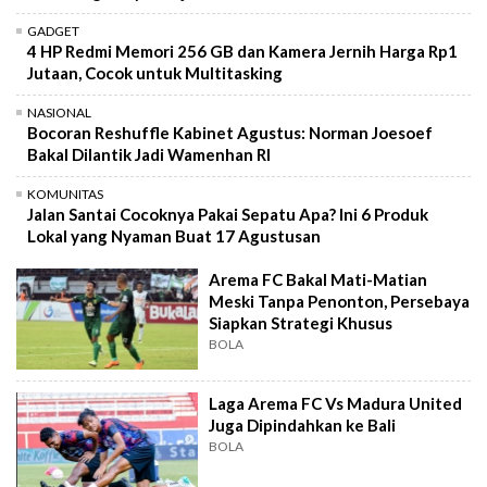
GADGET
4 HP Redmi Memori 256 GB dan Kamera Jernih Harga Rp1
Jutaan, Cocok untuk Multitasking
NASIONAL
Bocoran Reshuffle Kabinet Agustus: Norman Joesoef
Bakal Dilantik Jadi Wamenhan RI
KOMUNITAS
Jalan Santai Cocoknya Pakai Sepatu Apa? Ini 6 Produk
Lokal yang Nyaman Buat 17 Agustusan
Arema FC Bakal Mati-Matian
Meski Tanpa Penonton, Persebaya
Siapkan Strategi Khusus
BOLA
Laga Arema FC Vs Madura United
Juga Dipindahkan ke Bali
BOLA