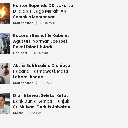
Kantor Bapenda DKI Jakarta
Dilalap si Jago Merah, Api
Semakin Membesar
Metropolitan
23:40 WIB
Bocoran Reshuffle Kabinet
Agustus: Norman Joesoef
Bakal Dilantik Jadi
Wamenhan RI
Nasional
17:49 WIB
Aktris Sali Irsalina Dianiaya
Pacar di Fatmawati, Mata
Lebam Hingga
Diselamatkan Polantas
Metropolitan
15:11 WIB
Dipilih Lewat Seleksi Ketat,
Bank Dunia Kembali Tunjuk
Sri Mulyani Duduki Jabatan
Strategis
Makro
14:29 WIB