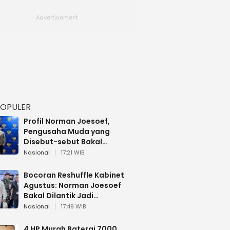
POPULER
Profil Norman Joesoef,
Pengusaha Muda yang
Disebut-sebut Bakal
Dilantik Jadi Wamenhan RI
Nasional
17:21 WIB
Bocoran Reshuffle Kabinet
Agustus: Norman Joesoef
Bakal Dilantik Jadi
Wamenhan RI
Nasional
17:49 WIB
4 HP Murah Baterai 7000