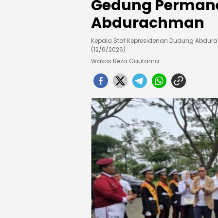
Gedung Permane
Abdurachman
Kepala Staf Kepresidenan Dudung Abdur
(12/6/2026)
Wakos Reza Gautama