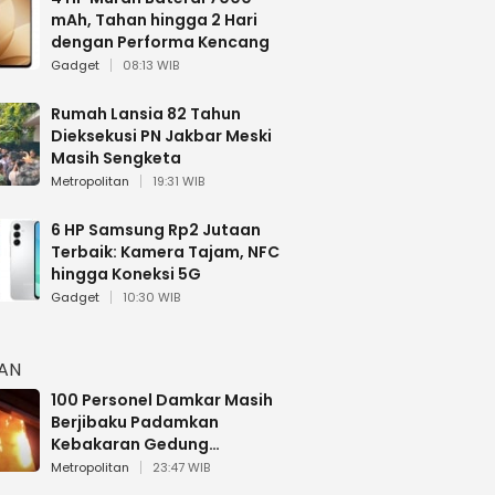
mAh, Tahan hingga 2 Hari
dengan Performa Kencang
Gadget
08:13 WIB
Rumah Lansia 82 Tahun
Dieksekusi PN Jakbar Meski
Masih Sengketa
Metropolitan
19:31 WIB
6 HP Samsung Rp2 Jutaan
Terbaik: Kamera Tajam, NFC
hingga Koneksi 5G
Gadget
10:30 WIB
HAN
100 Personel Damkar Masih
Berjibaku Padamkan
Kebakaran Gedung
Bapenda DKI
Metropolitan
23:47 WIB