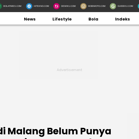
BOLATIMES.COM
HITEKNO.COM
DEWIKU.COM
MOBIMOTO.COM
GUIDEKU.COM
News
Lifestyle
Bola
Indeks
di Malang Belum Punya