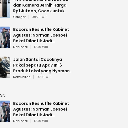
dan Kamera Jernih Harga
Rp1 Jutaan, Cocok untuk
Multitasking
Gadget
09:29 WIB
Bocoran Reshuffle Kabinet
Agustus: Norman Joesoef
Bakal Dilantik Jadi
Wamenhan RI
Nasional
17:49 WIB
Jalan Santai Cocoknya
Pakai Sepatu Apa? Ini 6
Produk Lokal yang Nyaman
Buat 17 Agustusan
Komunitas
07:10 WIB
HAN
Bocoran Reshuffle Kabinet
Agustus: Norman Joesoef
Bakal Dilantik Jadi
Wamenhan RI
Nasional
17:49 WIB