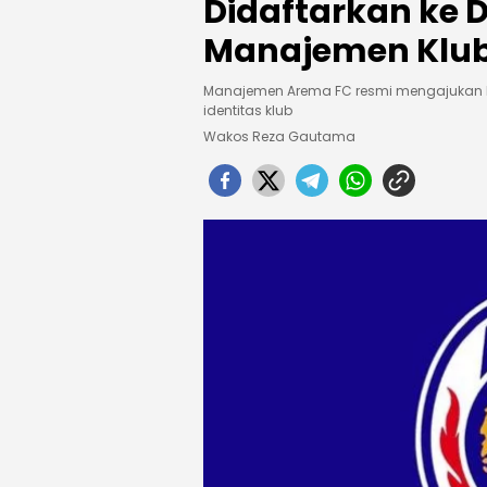
Didaftarkan ke D
Manajemen Klub
Manajemen Arema FC resmi mengajukan ke
identitas klub
Wakos Reza Gautama