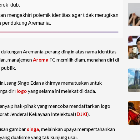
rek klub.
uan mengakhiri polemik identitas agar tidak merugikan
ruh pendukung Aremania.
h dukungan Aremania, perang dingin atas nama identitas
lan, manajemen
Arema
FC memilih diam, menahan diri di
 publik.
ini, sang Singo Edan akhirnya memutuskan untuk
rga diri
logo
yang selama ini melekat di dada.
adanya pihak-pihak yang mencoba mendaftarkan logo
rat Jenderal Kekayaan Intelektual (
DJKI
).
rusan gambar
singa
, melainkan upaya mempertahankan
yang dualisme yang tak kunjung usai.