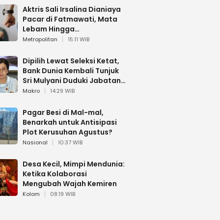
Aktris Sali Irsalina Dianiaya
Pacar di Fatmawati, Mata
Lebam Hingga
Diselamatkan Polantas
Metropolitan
15:11 WIB
Dipilih Lewat Seleksi Ketat,
Bank Dunia Kembali Tunjuk
Sri Mulyani Duduki Jabatan
Strategis
Makro
14:29 WIB
Pagar Besi di Mal-mal,
Benarkah untuk Antisipasi
Plot Kerusuhan Agustus?
Nasional
10:37 WIB
Desa Kecil, Mimpi Mendunia:
Ketika Kolaborasi
Mengubah Wajah Kemiren
Kolom
08:19 WIB