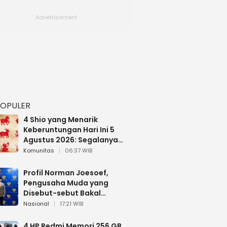
POPULER
4 Shio yang Menarik
Keberuntungan Hari Ini 5
Agustus 2026: Segalanya
Berjalan Lancar
Komunitas
06:37 WIB
Profil Norman Joesoef,
Pengusaha Muda yang
Disebut-sebut Bakal
Dilantik Jadi Wamenhan RI
Nasional
17:21 WIB
4 HP Redmi Memori 256 GB