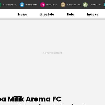
BOLATIMES.COM
HITEKNO.COM
DEWIKU.COM
MOBIMOTO.COM
GUIDEKU.COM
News
Lifestyle
Bola
Indeks
pa Milik Arema FC