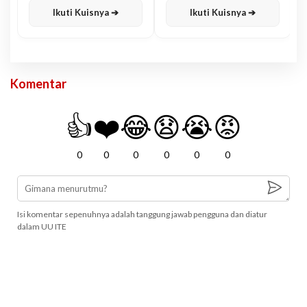
Ikuti Kuisnya ➔
Ikuti Kuisnya ➔
Komentar
👍
❤️
😂
😧
😭
😡
0
0
0
0
0
0
Isi komentar sepenuhnya adalah tanggung jawab pengguna dan diatur
dalam UU ITE