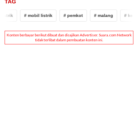
TAG
rik
# mobil listrik
# pemkot
# malang
# kenaika