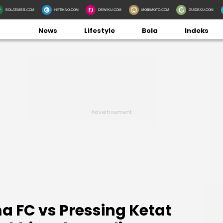
BOLATIMES.COM
HITEKNO.COM
DEWIKU.COM
MOBIMOTO.COM
GUIDEKU.COM
News
Lifestyle
Bola
Indeks
a FC vs Pressing Ketat