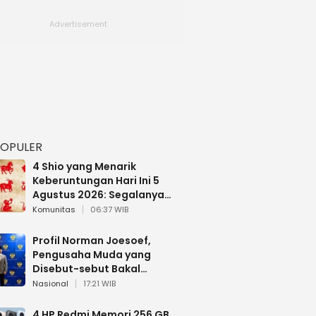
POPULER
4 Shio yang Menarik
Keberuntungan Hari Ini 5
Agustus 2026: Segalanya
Berjalan Lancar
Komunitas
06:37 WIB
Profil Norman Joesoef,
Pengusaha Muda yang
Disebut-sebut Bakal
Dilantik Jadi Wamenhan RI
Nasional
17:21 WIB
4 HP Redmi Memori 256 GB