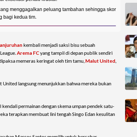
wang menggagalkan peluang tambahan sehingga skor
g bagi kedua tim.
anjuruhan
kembali menjadi saksi bisu sebuah
 League.
Arema FC
yang tampil di depan publik sendiri
 dipaksa memeras keringat oleh tim tamu,
Malut United
,
lut United langsung menunjukkan bahwa mereka bukan
il kendali permainan dengan skema umpan pendek satu-
reka terapkan membuat lini tengah Singo Edan kesulitan
asuhan Marcos Santos memilih untuk bersabar.