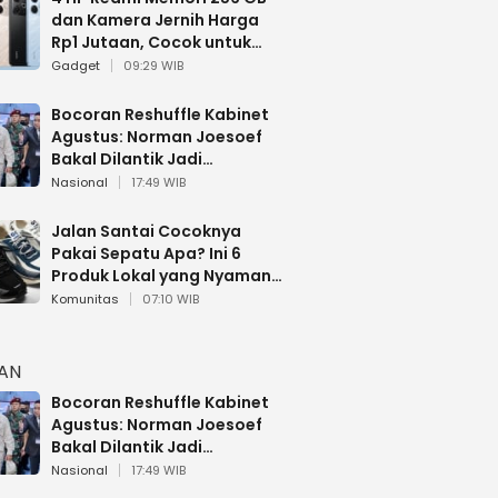
dan Kamera Jernih Harga
Rp1 Jutaan, Cocok untuk
Multitasking
Gadget
09:29 WIB
Bocoran Reshuffle Kabinet
Agustus: Norman Joesoef
Bakal Dilantik Jadi
Wamenhan RI
Nasional
17:49 WIB
Jalan Santai Cocoknya
Pakai Sepatu Apa? Ini 6
Produk Lokal yang Nyaman
Buat 17 Agustusan
Komunitas
07:10 WIB
HAN
Bocoran Reshuffle Kabinet
Agustus: Norman Joesoef
Bakal Dilantik Jadi
Wamenhan RI
Nasional
17:49 WIB