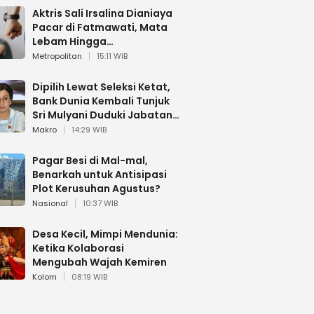
Aktris Sali Irsalina Dianiaya
Pacar di Fatmawati, Mata
Lebam Hingga
Diselamatkan Polantas
Metropolitan
15:11 WIB
Dipilih Lewat Seleksi Ketat,
Bank Dunia Kembali Tunjuk
Sri Mulyani Duduki Jabatan
Strategis
Makro
14:29 WIB
Pagar Besi di Mal-mal,
Benarkah untuk Antisipasi
Plot Kerusuhan Agustus?
Nasional
10:37 WIB
Desa Kecil, Mimpi Mendunia:
Ketika Kolaborasi
Mengubah Wajah Kemiren
Kolom
08:19 WIB