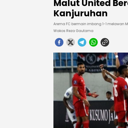
Malut United Be
Kanjuruhan
Arema FC bermain imbang 1-1 melawan Ma
Wakos Reza Gautama