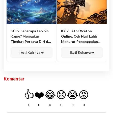
KUIS: Seberapa Leo Sih
Kalkulator Weton
Kamu? Mengukur
Online, Cek Hari Lahir
Tingkat Percaya Diri dan
Menurut Penanggalan
Karisma
Jawa
Ikuti Kuisnya ➔
Ikuti Kuisnya ➔
Komentar
👍
❤️
😂
😧
😭
😡
0
0
0
0
0
0