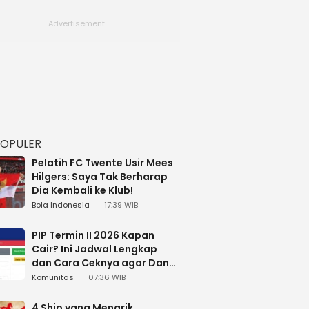
POPULER
Pelatih FC Twente Usir Mees
Hilgers: Saya Tak Berharap
Dia Kembali ke Klub!
Bola Indonesia
17:39 WIB
PIP Termin II 2026 Kapan
Cair? Ini Jadwal Lengkap
dan Cara Ceknya agar Dana
Tidak Hangus!
Komunitas
07:36 WIB
4 Shio yang Menarik