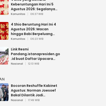
Keberuntungan Hari Ini 5
Agustus 2026: Segalanya
Berjalan Lancar
Komunitas
06:37 WIB
4 Shio Beruntung Hari Ini 4
Agustus 2026: Macan
hingga Babi Berpeluang
Dapat Kabar Baik
Komunitas
06:23 WIB
Link Resmi
Pandang.istanapresiden.go
.id buat Daftar Upacara
Bendera HUT RI di Istana
Nasional
12:13 WIB
Negara
HAN
Bocoran Reshuffle Kabinet
Agustus: Norman Joesoef
Bakal Dilantik Jadi
Wamenhan RI
Nasional
17:49 WIB