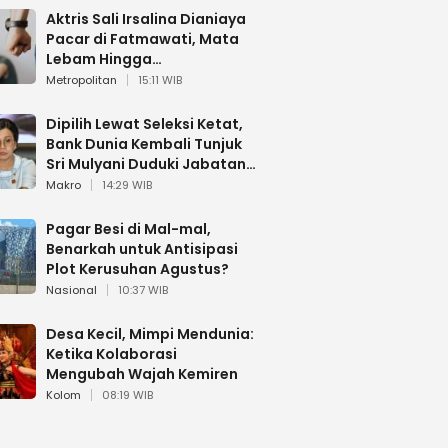
Aktris Sali Irsalina Dianiaya
Pacar di Fatmawati, Mata
Lebam Hingga
Diselamatkan Polantas
Metropolitan
15:11 WIB
Dipilih Lewat Seleksi Ketat,
Bank Dunia Kembali Tunjuk
Sri Mulyani Duduki Jabatan
Strategis
Makro
14:29 WIB
Pagar Besi di Mal-mal,
Benarkah untuk Antisipasi
Plot Kerusuhan Agustus?
Nasional
10:37 WIB
Desa Kecil, Mimpi Mendunia:
Ketika Kolaborasi
Mengubah Wajah Kemiren
Kolom
08:19 WIB