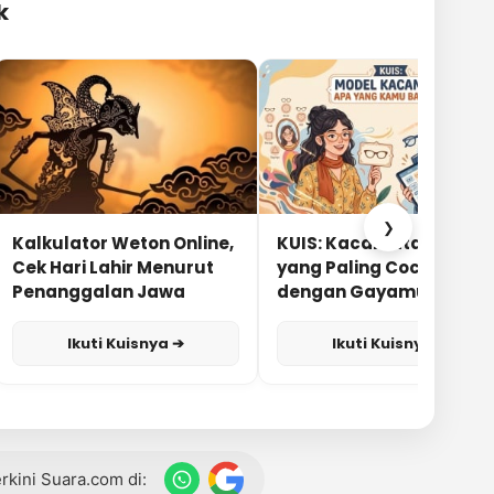
k
❯
Kalkulator Weton Online,
KUIS: Kacamata Apa
Cek Hari Lahir Menurut
yang Paling Cocok
Penanggalan Jawa
dengan Gayamu?
Ikuti Kuisnya ➔
Ikuti Kuisnya ➔
terkini Suara.com di: