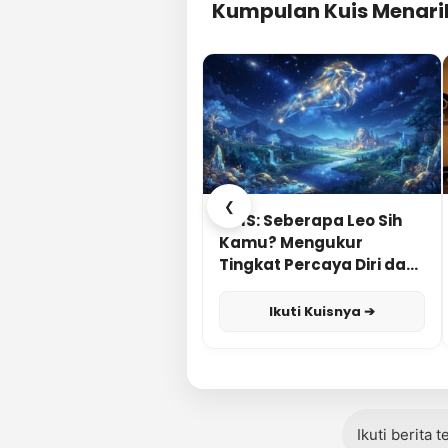
Kumpulan Kuis Menari
❮
KUIS: Seberapa Leo Sih
Kamu? Mengukur
Tingkat Percaya Diri dan
Karisma
Ikuti Kuisnya ➔
Ikuti berita 