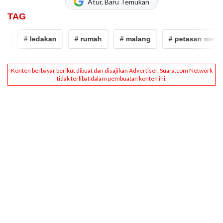
Atur, Baru Temukan
TAG
# ledakan
# rumah
# malang
# petasan meleda