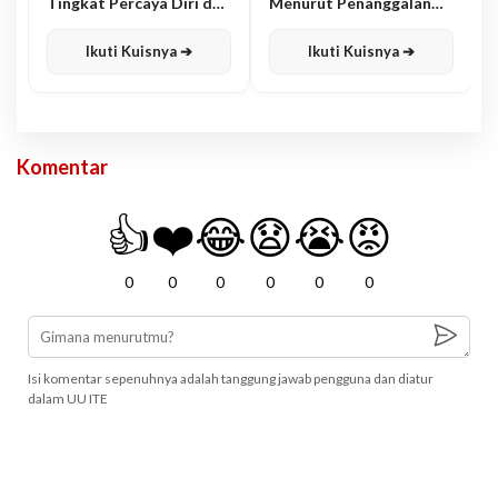
Tingkat Percaya Diri dan
Menurut Penanggalan
Karisma
Jawa
Ikuti Kuisnya ➔
Ikuti Kuisnya ➔
Komentar
👍
❤️
😂
😧
😭
😡
0
0
0
0
0
0
Isi komentar sepenuhnya adalah tanggung jawab pengguna dan diatur
dalam UU ITE