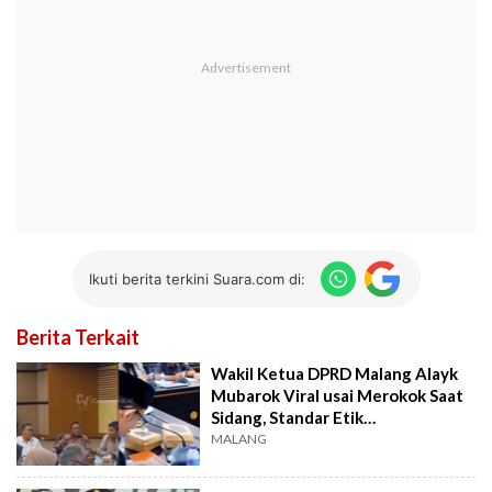
Ikuti berita terkini Suara.com di:
Berita Terkait
Wakil Ketua DPRD Malang Alayk
Mubarok Viral usai Merokok Saat
Sidang, Standar Etik
Dipertanyakan
MALANG