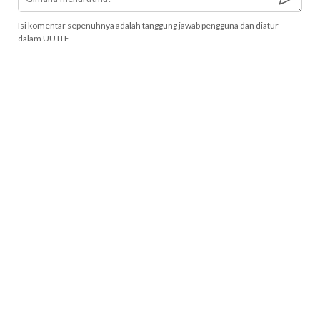
Isi komentar sepenuhnya adalah tanggung jawab pengguna dan diatur
dalam UU ITE