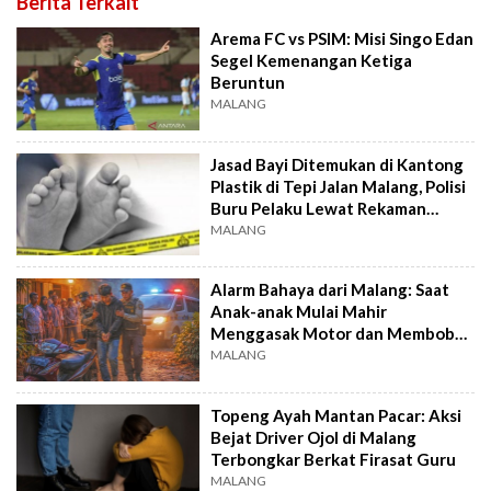
Berita Terkait
Arema FC vs PSIM: Misi Singo Edan
Segel Kemenangan Ketiga
Beruntun
MALANG
Jasad Bayi Ditemukan di Kantong
Plastik di Tepi Jalan Malang, Polisi
Buru Pelaku Lewat Rekaman
CCTV
MALANG
Alarm Bahaya dari Malang: Saat
Anak-anak Mulai Mahir
Menggasak Motor dan Membobol
Rumah
MALANG
Topeng Ayah Mantan Pacar: Aksi
Bejat Driver Ojol di Malang
Terbongkar Berkat Firasat Guru
MALANG