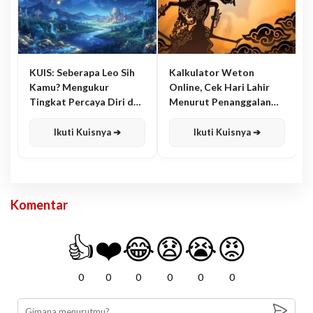
KUIS: Seberapa Leo Sih
Kalkulator Weton
Kamu? Mengukur
Online, Cek Hari Lahir
Tingkat Percaya Diri dan
Menurut Penanggalan
Karisma
Jawa
Ikuti Kuisnya ➔
Ikuti Kuisnya ➔
Komentar
👍
❤️
😂
😧
😭
😡
0
0
0
0
0
0