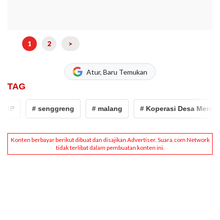
1
2
>
Atur, Baru Temukan
TAG
MP
# senggreng
# malang
# Koperasi Desa Merah Pu