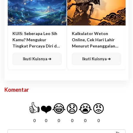
KUIS: Seberapa Leo Sih
Kalkulator Weton
Kamu? Mengukur
Online, Cek Hari Lahir
Tingkat Percaya Diri dan
Menurut Penanggalan
Karisma
Jawa
Ikuti Kuisnya ➔
Ikuti Kuisnya ➔
Komentar
👍
❤️
😂
😧
😭
😡
0
0
0
0
0
0