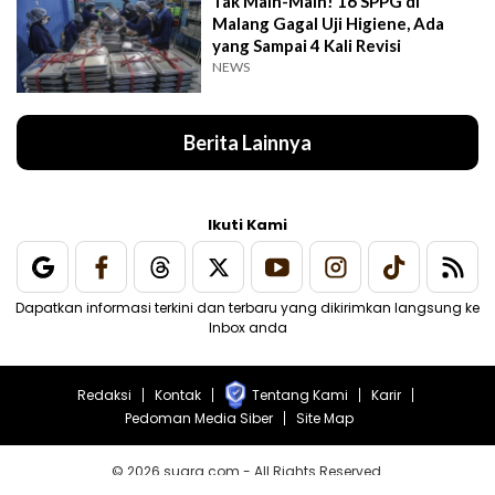
Tak Main-Main! 16 SPPG di
Malang Gagal Uji Higiene, Ada
yang Sampai 4 Kali Revisi
NEWS
Berita Lainnya
Ikuti Kami
Dapatkan informasi terkini dan terbaru yang dikirimkan langsung ke
Inbox anda
Redaksi
Kontak
Tentang Kami
Karir
Pedoman Media Siber
Site Map
© 2026 suara.com - All Rights Reserved.