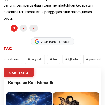
penting bagi perusahaan yang membutuhkan kecepatan
eksekusi, terutama untuk penggajian rutin dalam jumlah
besar.
1
2
>
Atur, Baru Temukan
TAG
perusahaan
# payroll
# bri
# QLola
# perusahaa
CARI TAHU
Kumpulan Kuis Menarik