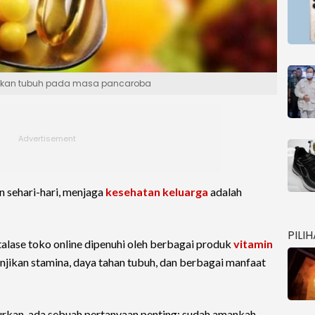
utuhkan tubuh pada masa pancaroba
n sehari-hari, menjaga
kesehatan keluarga
adalah
PILI
etalase toko online dipenuhi oleh berbagai produk
vitamin
jikan stamina, daya tahan tubuh, dan berbagai manfaat
urkan, ada sebuah pertanyaan penting: sudah amankah