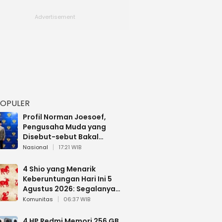
POPULER
Profil Norman Joesoef,
Pengusaha Muda yang
Disebut-sebut Bakal
Dilantik Jadi Wamenhan RI
Nasional
17:21 WIB
4 Shio yang Menarik
Keberuntungan Hari Ini 5
Agustus 2026: Segalanya
Berjalan Lancar
Komunitas
06:37 WIB
4 HP Redmi Memori 256 GB