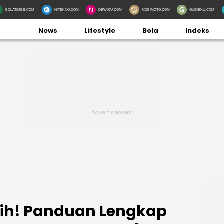
BOLATIMES.COM
HITEKNO.COM
DEWIKU.COM
MOBIMOTO.COM
GUIDEKU.COM
News
Lifestyle
Bola
Indeks
lih! Panduan Lengkap