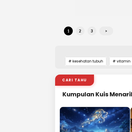
1
2
3
>
# kesehatan tubuh
# vitamin
CARI TAHU
Kumpulan Kuis Menari