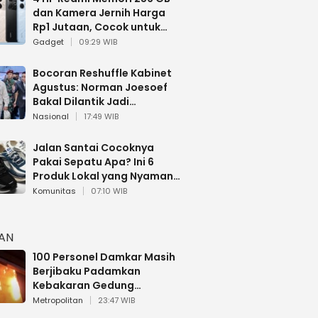
dan Kamera Jernih Harga
Rp1 Jutaan, Cocok untuk
Multitasking
Gadget
09:29 WIB
Bocoran Reshuffle Kabinet
Agustus: Norman Joesoef
Bakal Dilantik Jadi
Wamenhan RI
Nasional
17:49 WIB
Jalan Santai Cocoknya
Pakai Sepatu Apa? Ini 6
Produk Lokal yang Nyaman
Buat 17 Agustusan
Komunitas
07:10 WIB
HAN
100 Personel Damkar Masih
Berjibaku Padamkan
Kebakaran Gedung
Bapenda DKI
Metropolitan
23:47 WIB