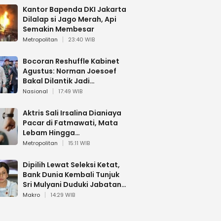
Kantor Bapenda DKI Jakarta
Dilalap si Jago Merah, Api
Semakin Membesar
Metropolitan
23:40 WIB
Bocoran Reshuffle Kabinet
Agustus: Norman Joesoef
Bakal Dilantik Jadi
Wamenhan RI
Nasional
17:49 WIB
Aktris Sali Irsalina Dianiaya
Pacar di Fatmawati, Mata
Lebam Hingga
Diselamatkan Polantas
Metropolitan
15:11 WIB
Dipilih Lewat Seleksi Ketat,
Bank Dunia Kembali Tunjuk
Sri Mulyani Duduki Jabatan
Strategis
Makro
14:29 WIB