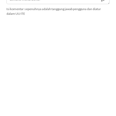
Isi komentar sepenuhnya adalah tanggung jawab pengguna dan diatur
dalam UU ITE