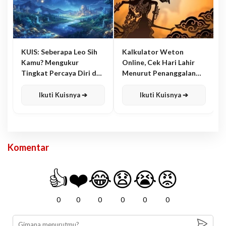
KUIS: Seberapa Leo Sih
Kalkulator Weton
Kamu? Mengukur
Online, Cek Hari Lahir
Tingkat Percaya Diri dan
Menurut Penanggalan
Karisma
Jawa
Ikuti Kuisnya ➔
Ikuti Kuisnya ➔
Komentar
👍
❤️
😂
😧
😭
😡
0
0
0
0
0
0