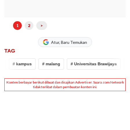
1
2
>
Atur, Baru Temukan
TAG
# kampus
# malang
# Universitas Brawijaya
# na