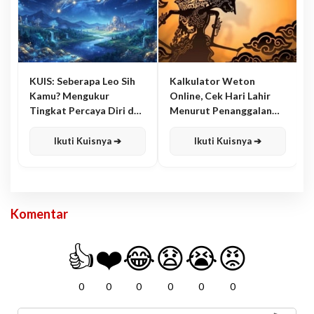
KUIS: Seberapa Leo Sih
Kalkulator Weton
Kamu? Mengukur
Online, Cek Hari Lahir
Tingkat Percaya Diri dan
Menurut Penanggalan
Karisma
Jawa
Ikuti Kuisnya ➔
Ikuti Kuisnya ➔
Komentar
👍
❤️
😂
😧
😭
😡
0
0
0
0
0
0