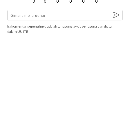
0
0
0
0
0
0
Isi komentar sepenuhnya adalah tanggung jawab pengguna dan diatur
dalam UU ITE