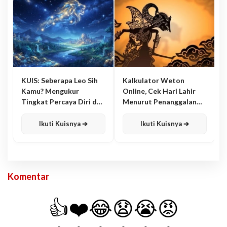
KUIS: Seberapa Leo Sih
Kalkulator Weton
Kamu? Mengukur
Online, Cek Hari Lahir
Tingkat Percaya Diri dan
Menurut Penanggalan
Karisma
Jawa
Ikuti Kuisnya ➔
Ikuti Kuisnya ➔
Komentar
👍
❤️
😂
😧
😭
😡