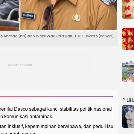
o Ahmad (kiri) dan Wakil Wali Kota Batu, Heli Suyanto (kanan).
PILI
enilai Dasco sebagai kunci stabilitas politik nasional
 komunikasi antarpihak.
tan inklusif, kepemimpinan berwibawa, dan peduli isu
gan buruh migran.