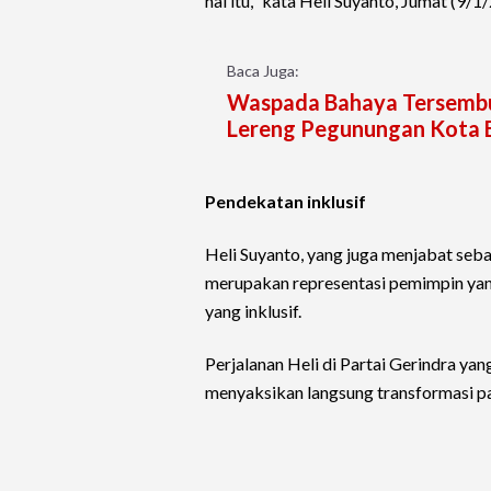
hal itu," kata Heli Suyanto, Jumat (9/1
Baca Juga:
Waspada Bahaya Tersembuny
Lereng Pegunungan Kota 
Pendekatan inklusif
Heli Suyanto, yang juga menjabat seb
merupakan representasi pemimpin y
yang inklusif.
Perjalanan Heli di Partai Gerindra y
menyaksikan langsung transformasi part