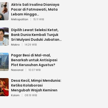
Aktris Sali Irsalina Dianiaya
Pacar di Fatmawati, Mata
Lebam Hingga
Diselamatkan Polantas
Metropolitan
15:11 WIB
Dipilih Lewat Seleksi Ketat,
Bank Dunia Kembali Tunjuk
Sri Mulyani Duduki Jabatan
Strategis
Makro
14:29 WIB
Pagar Besi di Mal-mal,
Benarkah untuk Antisipasi
Plot Kerusuhan Agustus?
Nasional
10:37 WIB
Desa Kecil, Mimpi Mendunia:
Ketika Kolaborasi
Mengubah Wajah Kemiren
Kolom
08:19 WIB