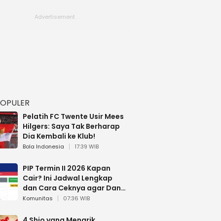
POPULER
Pelatih FC Twente Usir Mees
Hilgers: Saya Tak Berharap
Dia Kembali ke Klub!
Bola Indonesia
17:39 WIB
PIP Termin II 2026 Kapan
Cair? Ini Jadwal Lengkap
dan Cara Ceknya agar Dana
Tidak Hangus!
Komunitas
07:36 WIB
4 Shio yang Menarik