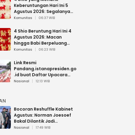
Keberuntungan Hari Ini 5
Agustus 2026: Segalanya
Berjalan Lancar
Komunitas
06:37 WIB
4 Shio Beruntung Hari Ini 4
Agustus 2026: Macan
hingga Babi Berpeluang
Dapat Kabar Baik
Komunitas
06:23 WIB
Link Resmi
Pandang.istanapresiden.go
.id buat Daftar Upacara
Bendera HUT RI di Istana
Nasional
12:13 WIB
Negara
HAN
Bocoran Reshuffle Kabinet
Agustus: Norman Joesoef
Bakal Dilantik Jadi
Wamenhan RI
Nasional
17:49 WIB