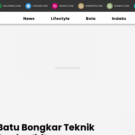
BOLATIMES.COM
HITEKNO.COM
DEWIKU.COM
MOBIMOTO.COM
GUIDEKU.COM
News
Lifestyle
Bola
Indeks
 Batu Bongkar Teknik