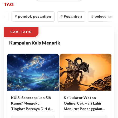
TAG
# pondok pesantren
# Pesantren
# pelecehan santri
CARI TAHU
Kumpulan Kuis Menarik
KUIS: Seberapa Leo Sih
Kalkulator Weton
Kamu? Mengukur
Online, Cek Hari Lahir
Tingkat Percaya Diri dan
Menurut Penanggalan
Karisma
Jawa