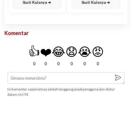
Ikuti Kuisnya ➔
Ikuti Kuisnya ➔
Komentar
👍
❤️
😂
😧
😭
😡
0
0
0
0
0
0
Isi komentar sepenuhnya adalah tanggung jawab pengguna dan diatur
dalam UU ITE