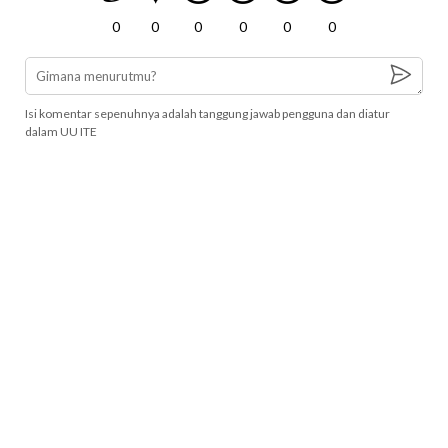
0
0
0
0
0
0
Isi komentar sepenuhnya adalah tanggung jawab pengguna dan diatur
dalam UU ITE