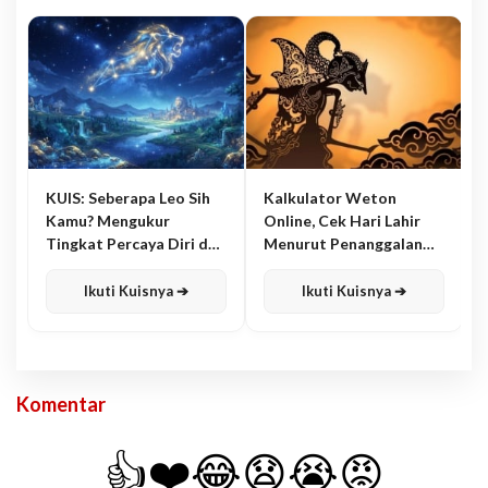
KUIS: Seberapa Leo Sih
Kalkulator Weton
Kamu? Mengukur
Online, Cek Hari Lahir
Tingkat Percaya Diri dan
Menurut Penanggalan
Karisma
Jawa
Ikuti Kuisnya ➔
Ikuti Kuisnya ➔
Komentar
👍
❤️
😂
😧
😭
😡