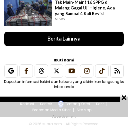
Tak Main-Main! 16 SPPG di
Malang Gagal Uji Higiene, Ada
yang Sampai 4 Kali Revisi
NEWS
Berita Lainnya
Ikuti Kami
Dapatkan informasi terkini dan terbaru yang dikirimkan langsung ke
Inbox anda
Redaksi
Kontak
Tentang Kami
Karir
Pedoman Media Siber
Site Map
© 2026 suara.com - All Rights Reserved.