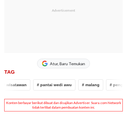
Atur, Baru Temukan
TAG
 wisatawan
# pantai wedi awu
# malang
# pengeroy