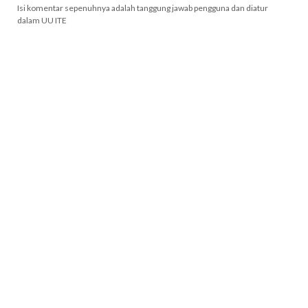
Isi komentar sepenuhnya adalah tanggung jawab pengguna dan diatur
dalam UU ITE