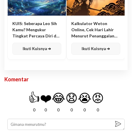
KUIS: Seberapa Leo Sih
Kalkulator Weton
Kamu? Mengukur
Online, Cek Hari Lahir
Tingkat Percaya Diri dan
Menurut Penanggalan
Karisma
Jawa
Ikuti Kuisnya ➔
Ikuti Kuisnya ➔
Komentar
👍
❤️
😂
😧
😭
😡
0
0
0
0
0
0