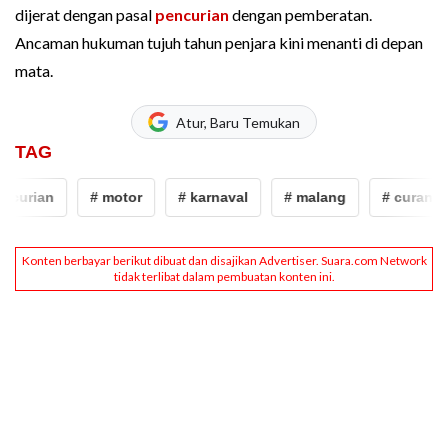
dijerat dengan pasal
pencurian
dengan pemberatan.
Ancaman hukuman tujuh tahun penjara kini menanti di depan
mata.
Atur, Baru Temukan
TAG
urian
# motor
# karnaval
# malang
# curanmor