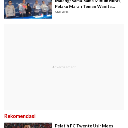
Malang: Sama-sama Minum Miras,
Pelaku Marah Teman Wanita
Digoda!
MALANG
Rekomendasi
Pelatih FC Twente Usir Mees