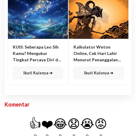
KUIS: Seberapa Leo Sih
Kalkulator Weton
Kamu? Mengukur
Online, Cek Hari Lahir
Tingkat Percaya Diri dan
Menurut Penanggalan
Karisma
Jawa
Ikuti Kuisnya ➔
Ikuti Kuisnya ➔
Komentar
👍
❤️
😂
😧
😭
😡
0
0
0
0
0
0