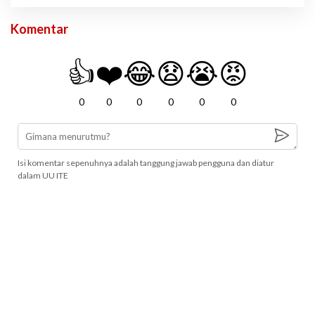
Komentar
👍
❤️
😂
😧
😭
😡
0
0
0
0
0
0
Isi komentar sepenuhnya adalah tanggung jawab pengguna dan diatur
dalam UU ITE