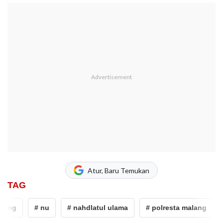
Atur, Baru Temukan
TAG
ang
# nu
# nahdlatul ulama
# polresta malang
# 