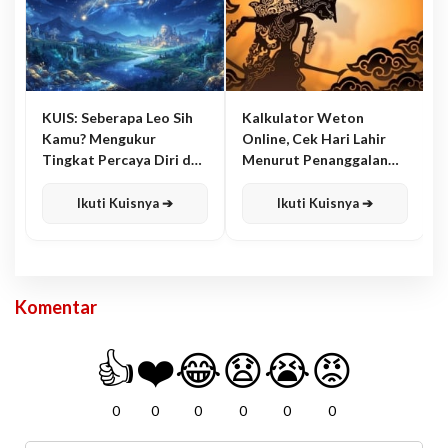
KUIS: Seberapa Leo Sih
Kalkulator Weton
Kamu? Mengukur
Online, Cek Hari Lahir
Tingkat Percaya Diri dan
Menurut Penanggalan
Karisma
Jawa
Ikuti Kuisnya ➔
Ikuti Kuisnya ➔
Komentar
👍
❤️
😂
😧
😭
😡
0
0
0
0
0
0