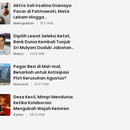
Aktris Sali Irsalina Dianiaya
Pacar di Fatmawati, Mata
Lebam Hingga
Diselamatkan Polantas
Metropolitan
15:11 WIB
Dipilih Lewat Seleksi Ketat,
Bank Dunia Kembali Tunjuk
Sri Mulyani Duduki Jabatan
Strategis
Makro
14:29 WIB
Pagar Besi di Mal-mal,
Benarkah untuk Antisipasi
Plot Kerusuhan Agustus?
Nasional
10:37 WIB
Desa Kecil, Mimpi Mendunia:
Ketika Kolaborasi
Mengubah Wajah Kemiren
Kolom
08:19 WIB