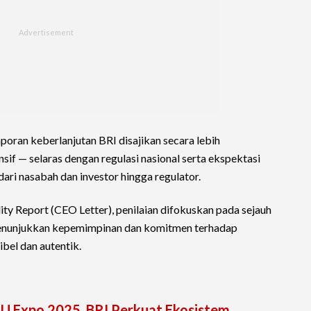
aporan keberlanjutan BRI disajikan secara lebih
sif — selaras dengan regulasi nasional serta ekspektasi
ari nasabah dan investor hingga regulator.
ity Report (CEO Letter), penilaian difokuskan pada sejauh
menunjukkan kepemimpinan dan komitmen terhadap
ibel dan autentik.
BU Expo 2025, BRI Perkuat Ekosistem