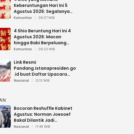
Keberuntungan Hari Ini 5
Agustus 2026: Segalanya
Berjalan Lancar
Komunitas
06:37 WIB
4 Shio Beruntung Hari Ini 4
Agustus 2026: Macan
hingga Babi Berpeluang
Dapat Kabar Baik
Komunitas
06:23 WIB
Link Resmi
Pandang.istanapresiden.go
.id buat Daftar Upacara
Bendera HUT RI di Istana
Nasional
12:13 WIB
Negara
HAN
Bocoran Reshuffle Kabinet
Agustus: Norman Joesoef
Bakal Dilantik Jadi
Wamenhan RI
Nasional
17:49 WIB