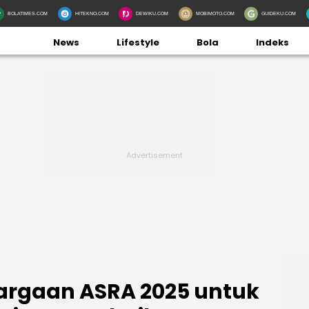
BOLATIMES.COM
HITEKNO.COM
DEWIKU.COM
MOBIMOTO.COM
GUIDEKU.COM
News
Lifestyle
Bola
Indeks
argaan ASRA 2025 untuk