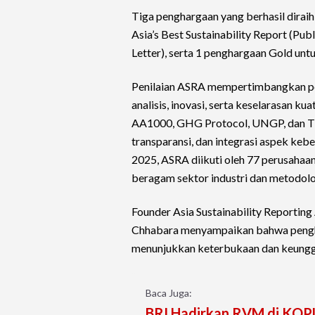
Tiga penghargaan yang berhasil dirai
Asia’s Best Sustainability Report (Pub
Letter), serta 1 penghargaan Gold untu
Penilaian ASRA mempertimbangkan pe
analisis, inovasi, serta keselarasan k
AA1000, GHG Protocol, UNGP, dan TNF
transparansi, dan integrasi aspek kebe
2025, ASRA diikuti oleh 77 perusahaan
beragam sektor industri dan metodolo
Founder Asia Sustainability Reporti
Chhabara menyampaikan bahwa pengh
menunjukkan keterbukaan dan keunggu
Baca Juga:
BRI Hadirkan RVM di KOP