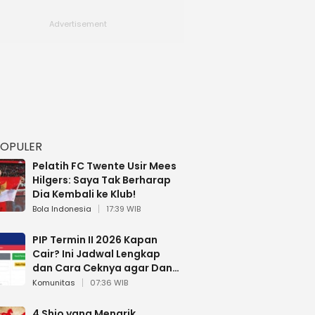
POPULER
Pelatih FC Twente Usir Mees
Hilgers: Saya Tak Berharap
Dia Kembali ke Klub!
Bola Indonesia
17:39 WIB
PIP Termin II 2026 Kapan
Cair? Ini Jadwal Lengkap
dan Cara Ceknya agar Dana
Tidak Hangus!
Komunitas
07:36 WIB
4 Shio yang Menarik