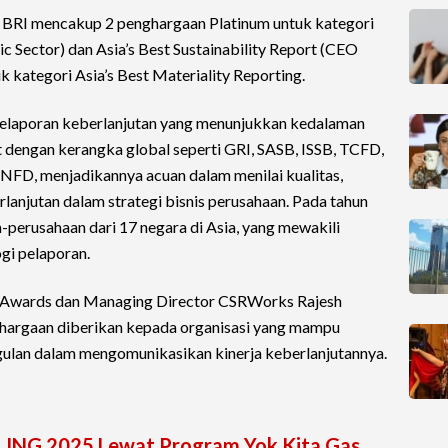
h BRI mencakup 2 penghargaan Platinum untuk kategori
lic Sector) dan Asia’s Best Sustainability Report (CEO
k kategori Asia’s Best Materiality Reporting.
laporan keberlanjutan yang menunjukkan kedalaman
uat dengan kerangka global seperti GRI, SASB, ISSB, TCFD,
D, menjadikannya acuan dalam menilai kualitas,
rlanjutan dalam strategi bisnis perusahaan. Pada tahun
-perusahaan dari 17 negara di Asia, yang mewakili
gi pelaporan.
ng Awards dan Managing Director CSRWorks Rajesh
argaan diberikan kepada organisasi yang mampu
lan dalam mengomunikasikan kinerja keberlanjutannya.
LING 2025 Lewat Program Yok Kita Gas