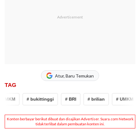
Atur, Baru Temukan
TAG
UMKM
# bukittinggi
# BRI
# brilian
# UMKM