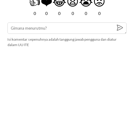
👍
❤️
😂
😧
😭
😡
0
0
0
0
0
0
Isi komentar sepenuhnya adalah tanggung jawab pengguna dan diatur
dalam UU ITE