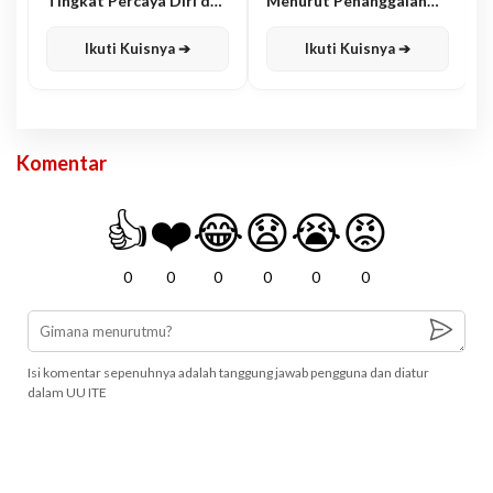
Tingkat Percaya Diri dan
Menurut Penanggalan
Karisma
Jawa
Ikuti Kuisnya ➔
Ikuti Kuisnya ➔
Komentar
👍
❤️
😂
😧
😭
😡
0
0
0
0
0
0
Isi komentar sepenuhnya adalah tanggung jawab pengguna dan diatur
dalam UU ITE