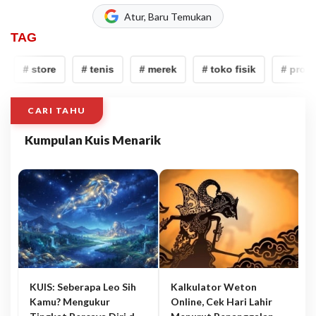
Atur, Baru Temukan
TAG
# store
# tenis
# merek
# toko fisik
# produk
CARI TAHU
Kumpulan Kuis Menarik
KUIS: Seberapa Leo Sih
Kalkulator Weton
Kamu? Mengukur
Online, Cek Hari Lahir