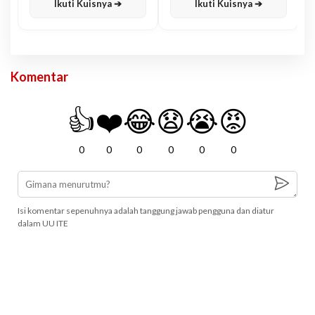
Ikuti Kuisnya ➔
Ikuti Kuisnya ➔
Komentar
👍
❤️
😂
😧
😭
😡
0
0
0
0
0
0
Isi komentar sepenuhnya adalah tanggung jawab pengguna dan diatur
dalam UU ITE