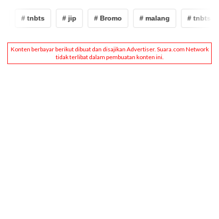
# tnbts
# jip
# Bromo
# malang
# tnbts