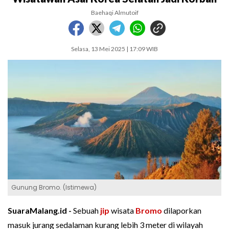
Baehaqi Almutoif
Selasa, 13 Mei 2025 | 17:09 WIB
Gunung Bromo. (Istimewa)
SuaraMalang.id -
Sebuah
jip
wisata
Bromo
dilaporkan
masuk jurang sedalaman kurang lebih 3 meter di wilayah