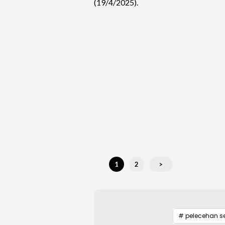
(19/4/2025).
1
2
>
# pelecehan s