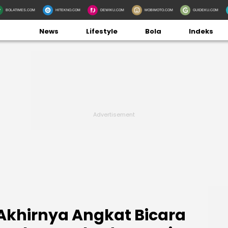
BOLATIMES.COM
HITEKNO.COM
DEWIKU.COM
MOBIMOTO.COM
GUIDEKU.COM
News
Lifestyle
Bola
Indeks
 Akhirnya Angkat Bicara