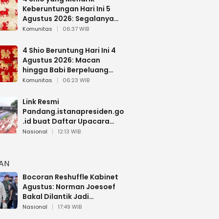
Keberuntungan Hari Ini 5
Agustus 2026: Segalanya
Berjalan Lancar
Komunitas
06:37 WIB
4 Shio Beruntung Hari Ini 4
Agustus 2026: Macan
hingga Babi Berpeluang
Dapat Kabar Baik
Komunitas
06:23 WIB
Link Resmi
Pandang.istanapresiden.go
.id buat Daftar Upacara
Bendera HUT RI di Istana
Nasional
12:13 WIB
Negara
HAN
Bocoran Reshuffle Kabinet
Agustus: Norman Joesoef
Bakal Dilantik Jadi
Wamenhan RI
Nasional
17:49 WIB