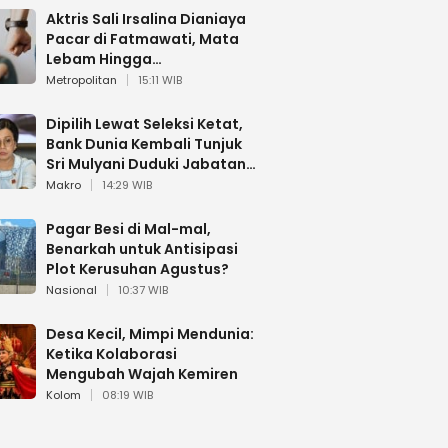
Aktris Sali Irsalina Dianiaya
Pacar di Fatmawati, Mata
Lebam Hingga
Diselamatkan Polantas
Metropolitan
15:11 WIB
Dipilih Lewat Seleksi Ketat,
Bank Dunia Kembali Tunjuk
Sri Mulyani Duduki Jabatan
Strategis
Makro
14:29 WIB
Pagar Besi di Mal-mal,
Benarkah untuk Antisipasi
Plot Kerusuhan Agustus?
Nasional
10:37 WIB
Desa Kecil, Mimpi Mendunia:
Ketika Kolaborasi
Mengubah Wajah Kemiren
Kolom
08:19 WIB