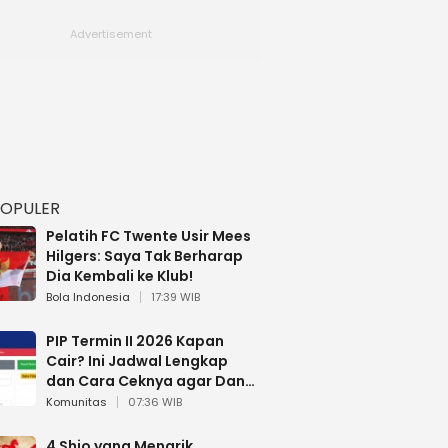
POPULER
Pelatih FC Twente Usir Mees
Hilgers: Saya Tak Berharap
Dia Kembali ke Klub!
Bola Indonesia
17:39 WIB
PIP Termin II 2026 Kapan
Cair? Ini Jadwal Lengkap
dan Cara Ceknya agar Dana
Tidak Hangus!
Komunitas
07:36 WIB
4 Shio yang Menarik