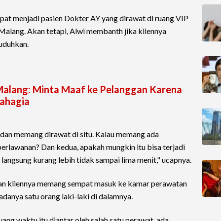
t menjadi pasien Dokter AY yang dirawat di ruang VIP
 Malang. Akan tetapi, Alwi membanth jika kliennya
uduhkan.
i Malang: Minta Maaf ke Pelanggan Karena
Bahagia
i dan memang dirawat di situ. Kalau memang ada
perlawanan? Dan kedua, apakah mungkin itu bisa terjadi
langsung kurang lebih tidak sampai lima menit," ucapnya.
dian kliennya memang sempat masuk ke kamar perawatan
danya satu orang laki-laki di dalamnya.
ang waktu itu diantar oleh salah satu perawat, ada