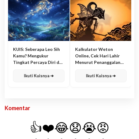
KUIS: Seberapa Leo Sih
Kalkulator Weton
Kamu? Mengukur
Online, Cek Hari Lahir
Tingkat Percaya Diri dan
Menurut Penanggalan
Karisma
Jawa
Ikuti Kuisnya ➔
Ikuti Kuisnya ➔
Komentar
👍
❤️
😂
😧
😭
😡