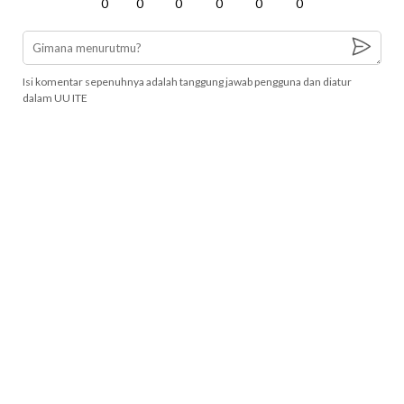
0
0
0
0
0
0
Isi komentar sepenuhnya adalah tanggung jawab pengguna dan diatur
dalam UU ITE