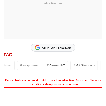
Atur, Baru Temukan
TAG
antoso
# ze gomes
# Arema FC
# Aji Santoso
# 