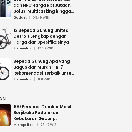
dan NFC Harga Rp1 Jutaan,
Solusi Multitasking hingga
Gaming
Gadget
09:49 WIB
12 Sepeda Gunung United
Detroit Lengkap dengan
Harga dan Spesifikasinya
Komunitas
12:40 WIB
Sepeda Gunung Apa yang
Bagus dan Murah? Ini 7
Rekomendasi Terbaik untuk
Pemula
Komunitas
11:11 WIB
HAN
100 Personel Damkar Masih
Berjibaku Padamkan
Kebakaran Gedung
Bapenda DKI
Metropolitan
23:47 WIB