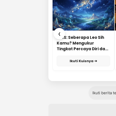
❮
KUIS: Seberapa Leo Sih
Kamu? Mengukur
Tingkat Percaya Diri dan
Karisma
Ikuti Kuisnya ➔
Ikuti berita 