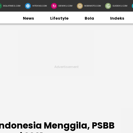
BOLATIMES.COM
HITEKNO.COM
DEWIKU.COM
MOBIMOTO.COM
GUIDEKU.COM
News
Lifestyle
Bola
Indeks
Indonesia Menggila, PSBB