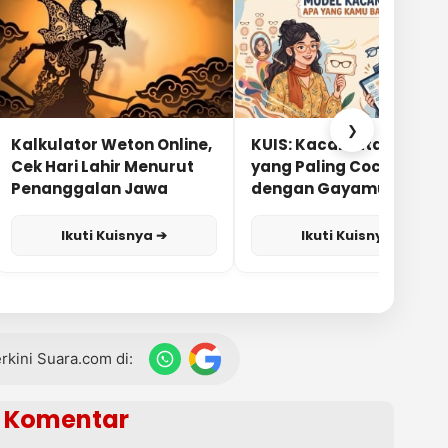
❯
Kalkulator Weton Online,
KUIS: Kacamata Apa
Cek Hari Lahir Menurut
yang Paling Cocok
Penanggalan Jawa
dengan Gayamu?
Ikuti Kuisnya ➔
Ikuti Kuisnya ➔
terkini Suara.com di:
Komentar