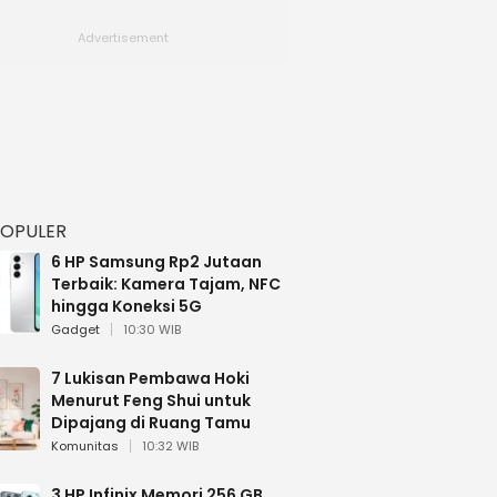
POPULER
6 HP Samsung Rp2 Jutaan
Terbaik: Kamera Tajam, NFC
hingga Koneksi 5G
Gadget
10:30 WIB
7 Lukisan Pembawa Hoki
Menurut Feng Shui untuk
Dipajang di Ruang Tamu
Komunitas
10:32 WIB
3 HP Infinix Memori 256 GB