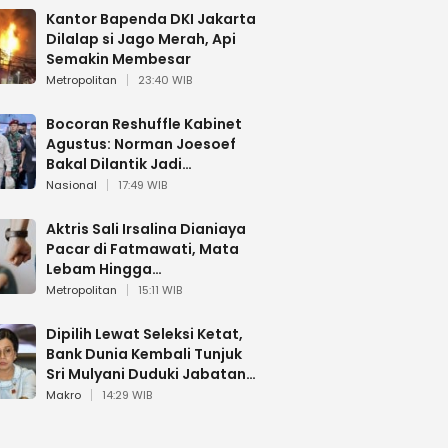
Kantor Bapenda DKI Jakarta
Dilalap si Jago Merah, Api
Semakin Membesar
Metropolitan
23:40 WIB
Bocoran Reshuffle Kabinet
Agustus: Norman Joesoef
Bakal Dilantik Jadi
Wamenhan RI
Nasional
17:49 WIB
Aktris Sali Irsalina Dianiaya
Pacar di Fatmawati, Mata
Lebam Hingga
Diselamatkan Polantas
Metropolitan
15:11 WIB
Dipilih Lewat Seleksi Ketat,
Bank Dunia Kembali Tunjuk
Sri Mulyani Duduki Jabatan
Strategis
Makro
14:29 WIB