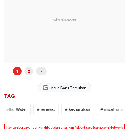
1
2
>
Atur, Baru Temukan
TAG
cellar Water
# jerawat
# kecantikan
# micellar water 