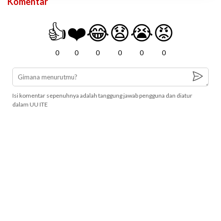
Komentar
👍
❤️
😂
😧
😭
😡
0
0
0
0
0
0
Isi komentar sepenuhnya adalah tanggung jawab pengguna dan diatur
dalam UU ITE