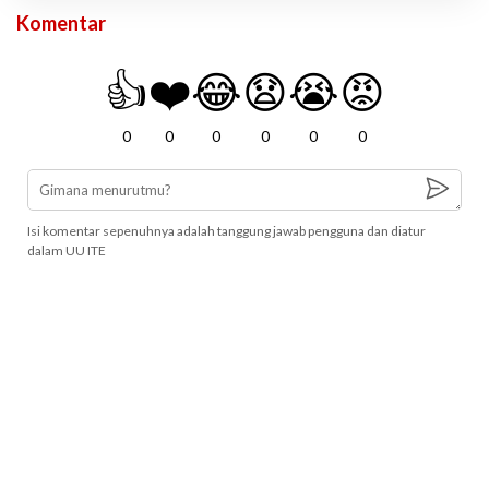
Komentar
👍
❤️
😂
😧
😭
😡
0
0
0
0
0
0
Isi komentar sepenuhnya adalah tanggung jawab pengguna dan diatur
dalam UU ITE