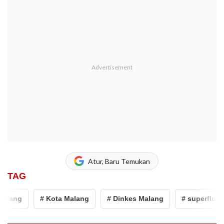
Atur, Baru Temukan
TAG
ang
# Kota Malang
# Dinkes Malang
# superflu H3N