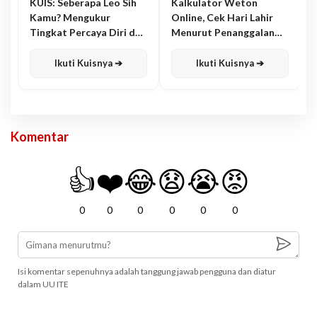
KUIS: Seberapa Leo Sih
Kalkulator Weton
Kamu? Mengukur
Online, Cek Hari Lahir
Tingkat Percaya Diri dan
Menurut Penanggalan
Karisma
Jawa
Ikuti Kuisnya ➔
Ikuti Kuisnya ➔
Komentar
👍
❤️
😂
😧
😭
😡
0
0
0
0
0
0
Isi komentar sepenuhnya adalah tanggung jawab pengguna dan diatur
dalam UU ITE