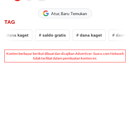
Atur, Baru Temukan
TAG
nk dana kaget
# saldo gratis
# dana kaget
# dana