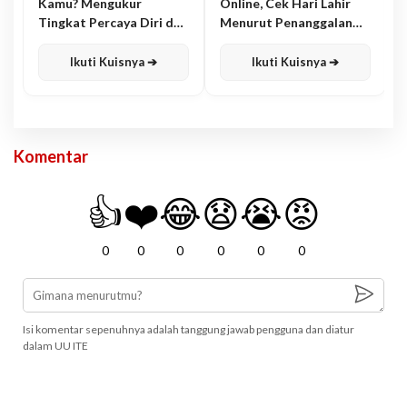
Kamu? Mengukur
Online, Cek Hari Lahir
Tingkat Percaya Diri dan
Menurut Penanggalan
Karisma
Jawa
Ikuti Kuisnya ➔
Ikuti Kuisnya ➔
Komentar
👍
❤️
😂
😧
😭
😡
0
0
0
0
0
0
Isi komentar sepenuhnya adalah tanggung jawab pengguna dan diatur
dalam UU ITE