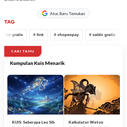
Atur, Baru Temukan
TAG
saldo gratis
# link
# shopeepay
# saldo gratis
#
CARI TAHU
Kumpulan Kuis Menarik
KUIS: Seberapa Leo Sih
Kalkulator Weton