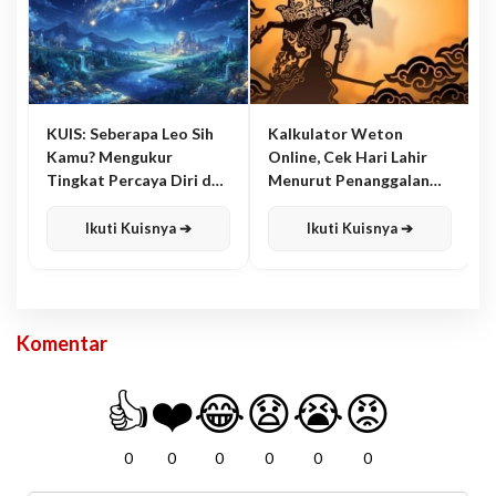
KUIS: Seberapa Leo Sih
Kalkulator Weton
Kamu? Mengukur
Online, Cek Hari Lahir
Tingkat Percaya Diri dan
Menurut Penanggalan
Karisma
Jawa
Ikuti Kuisnya ➔
Ikuti Kuisnya ➔
Komentar
👍
❤️
😂
😧
😭
😡
0
0
0
0
0
0