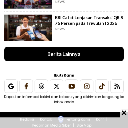
NEWS
BRI Catat Lonjakan Transaksi QRIS
76 Persen pada Triwulan I 2026
NEWS
Berita Lainnya
Ikuti Kami
Dapatkan informasi terkini dan terbaru yang dikirimkan langsung ke
Inbox anda
Redaksi
Kontak
Tentang Kami
Karir
Pedoman Media Siber
Site Map