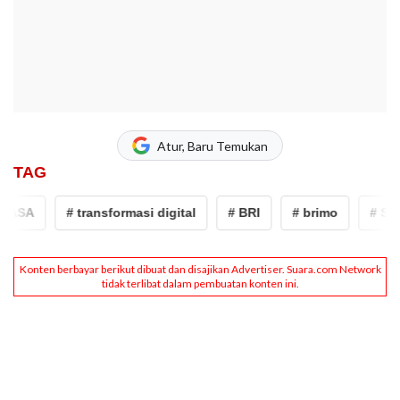
Atur, Baru Temukan
TAG
ASA
# transformasi digital
# BRI
# brimo
# Strat