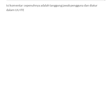
Isi komentar sepenuhnya adalah tanggung jawab pengguna dan diatur
dalam UU ITE