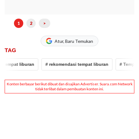
1
2
>
Atur, Baru Temukan
TAG
empat liburan
# rekomendasi tempat liburan
# Tempat Li