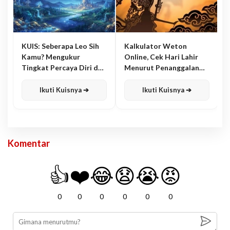
KUIS: Seberapa Leo Sih
Kalkulator Weton
Kamu? Mengukur
Online, Cek Hari Lahir
Tingkat Percaya Diri dan
Menurut Penanggalan
Karisma
Jawa
Ikuti Kuisnya ➔
Ikuti Kuisnya ➔
Komentar
👍
❤️
😂
😧
😭
😡
0
0
0
0
0
0