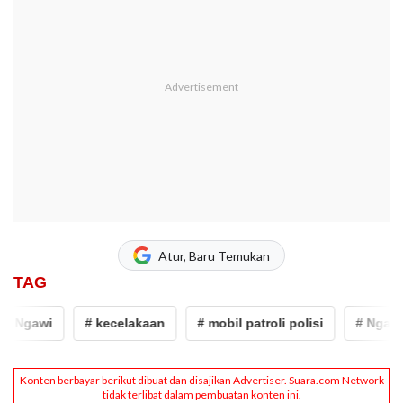
Atur, Baru Temukan
TAG
# Ngawi
# kecelakaan
# mobil patroli polisi
# Ngawi