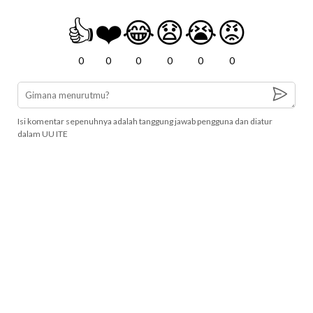
👍
❤️
😂
😧
😭
😡
0
0
0
0
0
0
Isi komentar sepenuhnya adalah tanggung jawab pengguna dan diatur
dalam UU ITE