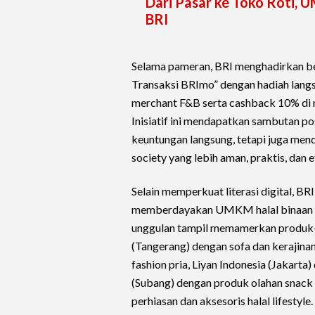
Dari Pasar ke Toko Roti,
BRI
Selama pameran, BRI menghadirkan be
Transaksi BRImo” dengan hadiah lang
merchant F&B serta cashback 10% di
Inisiatif ini mendapatkan sambutan po
keuntungan langsung, tetapi juga men
society yang lebih aman, praktis, dan ef
Selain memperkuat literasi digital, 
memberdayakan UMKM halal binaan B
unggulan tampil memamerkan produk-pr
(Tangerang) dengan sofa dan kerajina
fashion pria, Liyan Indonesia (Jakarta
(Subang) dengan produk olahan snack h
perhiasan dan aksesoris halal lifestyle.