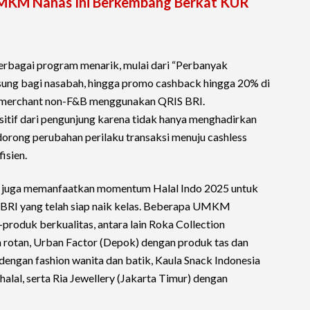
 UMKM Nanas Ini Berkembang Berkat KUR
rbagai program menarik, mulai dari “Perbanyak
sung bagi nasabah, hingga promo cashback hingga 20% di
 merchant non-F&B menggunakan QRIS BRI.
sitif dari pengunjung karena tidak hanya menghadirkan
dorong perubahan perilaku transaksi menuju cashless
isien.
BRI juga memanfaatkan momentum Halal Indo 2025 untuk
RI yang telah siap naik kelas. Beberapa UMKM
oduk berkualitas, antara lain Roka Collection
n rotan, Urban Factor (Depok) dengan produk tas dan
) dengan fashion wanita dan batik, Kaula Snack Indonesia
alal, serta Ria Jewellery (Jakarta Timur) dengan