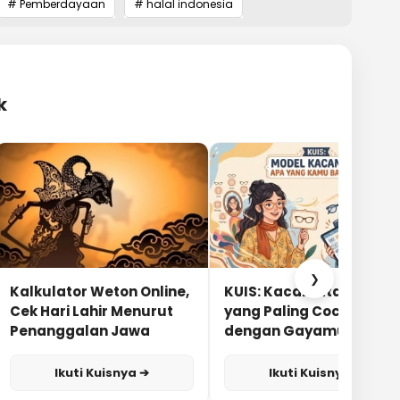
# Pemberdayaan
# halal indonesia
k
❯
Kalkulator Weton Online,
KUIS: Kacamata Apa
Cek Hari Lahir Menurut
yang Paling Cocok
Penanggalan Jawa
dengan Gayamu?
Ikuti Kuisnya ➔
Ikuti Kuisnya ➔