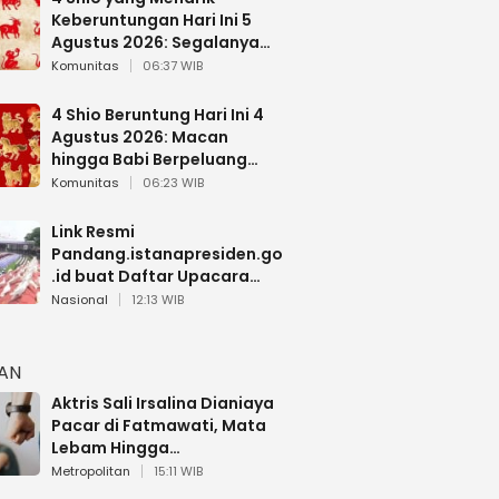
Keberuntungan Hari Ini 5
Agustus 2026: Segalanya
Berjalan Lancar
Komunitas
06:37 WIB
4 Shio Beruntung Hari Ini 4
Agustus 2026: Macan
hingga Babi Berpeluang
Dapat Kabar Baik
Komunitas
06:23 WIB
Link Resmi
Pandang.istanapresiden.go
.id buat Daftar Upacara
Bendera HUT RI di Istana
Nasional
12:13 WIB
Negara
HAN
Aktris Sali Irsalina Dianiaya
Pacar di Fatmawati, Mata
Lebam Hingga
Diselamatkan Polantas
Metropolitan
15:11 WIB