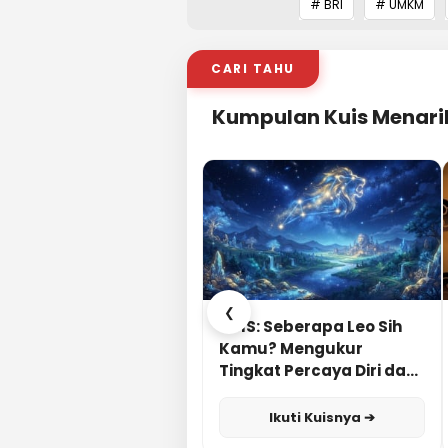
# BRI
# UMKM
CARI TAHU
Kumpulan Kuis Menari
❮
KUIS: Seberapa Leo Sih
Kamu? Mengukur
Tingkat Percaya Diri dan
Karisma
Ikuti Kuisnya ➔