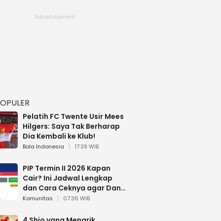
POPULER
Pelatih FC Twente Usir Mees
Hilgers: Saya Tak Berharap
Dia Kembali ke Klub!
Bola Indonesia
17:39 WIB
PIP Termin II 2026 Kapan
Cair? Ini Jadwal Lengkap
dan Cara Ceknya agar Dana
Tidak Hangus!
Komunitas
07:36 WIB
4 Shio yang Menarik