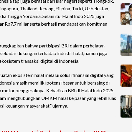
nesia tapi juga berasal dari luar negeri seperti Tiongkok,
ingapura, Thailand, Jepang, Filipina, Turki, Uzbekistan,
dia, hingga Yordania. Selain itu, Halal Indo 2025 juga
sar Rp7,7 miliar serta berhasil mendapatkan komitmen
ungkapkan bahwa partisipasi BRI dalam perhelatan
 sekadar dukungan terhadap industri halal, namun juga
kosistem transaksi digital di Indonesia.
tan ekosistem halal melalui solusi finansial digital yang
Indonesia masih memiliki potensi besar untuk bersaing di
motor penggeraknya. Kehadiran BRI di Halal Indo 2025
lam menghubungkan UMKM halal ke pasar yang lebih luas
usi keuangan masyarakat,” ujarnya.