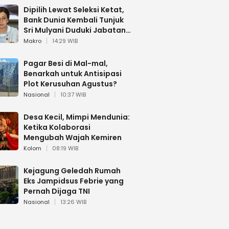
Dipilih Lewat Seleksi Ketat,
Bank Dunia Kembali Tunjuk
Sri Mulyani Duduki Jabatan
Strategis
Makro
14:29 WIB
Pagar Besi di Mal-mal,
Benarkah untuk Antisipasi
Plot Kerusuhan Agustus?
Nasional
10:37 WIB
Desa Kecil, Mimpi Mendunia:
Ketika Kolaborasi
Mengubah Wajah Kemiren
Kolom
08:19 WIB
Kejagung Geledah Rumah
Eks Jampidsus Febrie yang
Pernah Dijaga TNI
Nasional
13:26 WIB