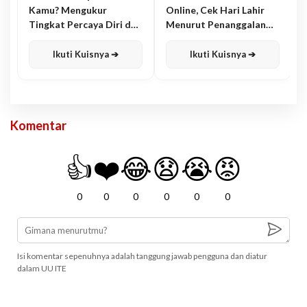
Kamu? Mengukur
Online, Cek Hari Lahir
Tingkat Percaya Diri dan
Menurut Penanggalan
Karisma
Jawa
Ikuti Kuisnya ➔
Ikuti Kuisnya ➔
Komentar
👍
❤️
😂
😧
😭
😡
0
0
0
0
0
0
Isi komentar sepenuhnya adalah tanggung jawab pengguna dan diatur
dalam UU ITE