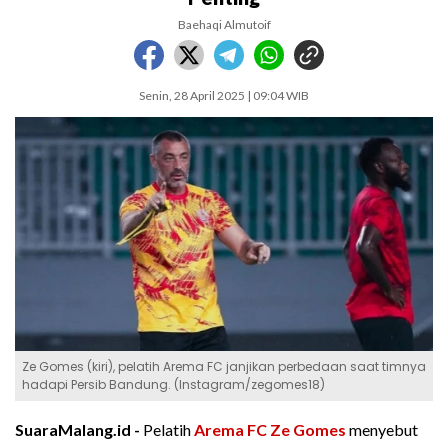
Baehaqi Almutoif
Senin, 28 April 2025 | 09:04 WIB
Ze Gomes (kiri), pelatih Arema FC janjikan perbedaan saat timnya
hadapi Persib Bandung. (Instagram/zegomes18)
SuaraMalang.id -
Pelatih
Arema FC
Ze Gomes
menyebut