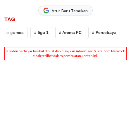
Atur, Baru Temukan
TAG
 ze gomes
# liga 1
# Arema FC
# Persebaya
# z