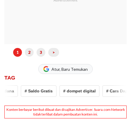
1
2
3
>
Atur, Baru Temukan
TAG
 dana
# Saldo Gratis
# dompet digital
# Cara Dapat 