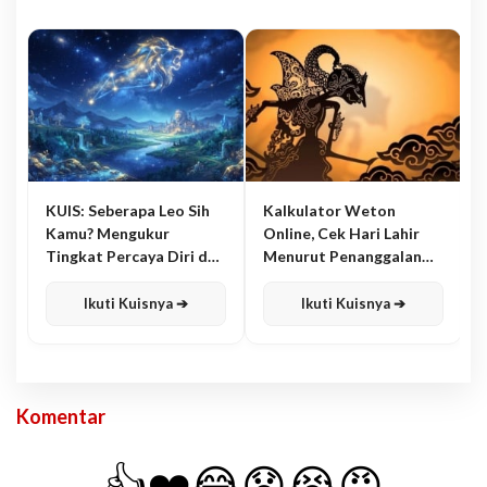
KUIS: Seberapa Leo Sih
Kalkulator Weton
Kamu? Mengukur
Online, Cek Hari Lahir
Tingkat Percaya Diri dan
Menurut Penanggalan
Karisma
Jawa
Ikuti Kuisnya ➔
Ikuti Kuisnya ➔
Komentar
👍
❤️
😂
😧
😭
😡